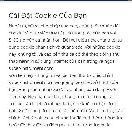
THỂ LOẠI
Cài Đặt Cookie Của Bạn
SẢN PHẨM NỔI BẬT
Ngoài ra, với sự cho phép của bạn, chúng tôi muốn đặt
cookie để giúp việc truy cập và tương tác của bạn với
SICC trở nên cá nhân hơn. Đối với điều này, chúng tôi sử
dụng cookie phân tích và quảng cáo. Với những cookie
này, chúng tôi và các bên thứ ba có thể theo dõi và thu
LIÊN HỆ VỚI CHUYÊN GIA CỦA CHÚNG TÔI
thập hành vi sử dụng Internet của bạn trong và ngoài
super-instrument.com.
nước Đức
Với điều này, chúng tôi và các bên thứ ba điều chỉnh
super-instrument.com và quảng cáo theo sở thích của
điện thoại :
+49 176 55258880
bạn. Bằng cách nhấp vào 'Chấp nhận', bạn đồng ý với
E-mail :
anna@rongstar.com
điều này. Nếu bạn từ chối, chúng tôi chỉ sử dụng các
Industriestraße 40,
Văn phòng & Kho bãi :
cookie cần thiết và rất tiếc là bạn sẽ không nhận được
52457 Aldenhoven, Deutschland
bất kỳ nội dung được cá nhân hóa nào. Vui lòng truy cập
Hong Kong
chính sách Cookie của chúng tôi để biết thêm thông tin
hoặc để thay đổi sự đồng ý của bạn trong tương lai.
điện thoại :
+852 54222219