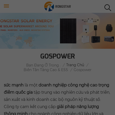
GOSPOWER
/
Trang Chủ
/
Bạn Đang Ở Trong :
Biến Tần Tăng Cao & ESS
/
Gospower
sức mạnh
là một
doanh nghiệp công nghệ cao trọng
điểm quốc gia
tập trung vào nghiên cứu và phát triển,
sản xuất và kinh doanh các bộ nguồn kỹ thuật số.
Công ty cam kết cung cấp
giải pháp năng lượng
thông minh
cho ngành công nghiệp dữ liệu lớn và