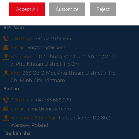
E-mail :
hk@rongstar.com
Accept All
Customize
Reject
39 Kung-Um Road,
Văn phòng & Kho bãi :
Yuen Long, Hong Kong
Việt Nam
điện thoại :
+84 522 038 896
E-mail :
vn@rongstar.com
102 Phung Van Cung Street,Ward
Văn phòng :
7, Phu Nhuan District, HoChi
263 Go O Moi, Phu Thuan, District 7, Ho
Kho :
Chi Minh City, Vietnam
Ba Lan
điện thoại :
+48 735 668 999
E-mail :
anna@rongstar.com
Farbiarska 69, 02-862
Văn phòng & Kho bãi :
Warsaw, Poland
Tây ban nha