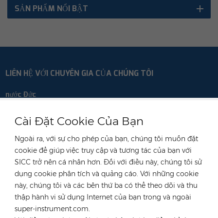
SẢN PHẨM NỔI BẬT
LIÊN HỆ VỚI CHUYÊN GIA CỦA CHÚNG TÔI
nước Đức
điện thoại :
+49 176 55258880
Cài Đặt Cookie Của Bạn
E-mail :
anna@rongstar.com
Ngoài ra, với sự cho phép của bạn, chúng tôi muốn đặt
Industriestraße 40,
Văn phòng & Kho bãi :
cookie để giúp việc truy cập và tương tác của bạn với
52457 Aldenhoven, Deutschland
SICC trở nên cá nhân hơn. Đối với điều này, chúng tôi sử
Hong Kong
dụng cookie phân tích và quảng cáo. Với những cookie
điện thoại :
+852 54222219
này, chúng tôi và các bên thứ ba có thể theo dõi và thu
E-mail :
hk@rongstar.com
thập hành vi sử dụng Internet của bạn trong và ngoài
super-instrument.com.
39 Kung-Um Road,
Văn phòng & Kho bãi :