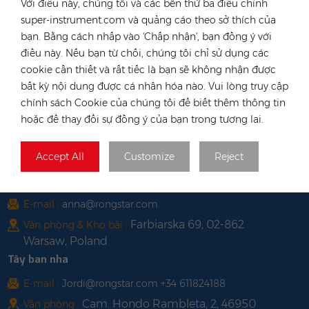
Với điều này, chúng tôi và các bên thứ ba điều chỉnh
Yuen Long, Hong Kong
super-instrument.com và quảng cáo theo sở thích của
Việt Nam
bạn. Bằng cách nhấp vào 'Chấp nhận', bạn đồng ý với
điện thoại :
+84 522 038 896
điều này. Nếu bạn từ chối, chúng tôi chỉ sử dụng các
E-mail :
vn@rongstar.com
cookie cần thiết và rất tiếc là bạn sẽ không nhận được
bất kỳ nội dung được cá nhân hóa nào. Vui lòng truy cập
102 Phung Van Cung Street,Ward
Văn phòng :
chính sách Cookie của chúng tôi để biết thêm thông tin
7, Phu Nhuan District, HoChi
hoặc để thay đổi sự đồng ý của bạn trong tương lai.
263 Go O Moi, Phu Thuan, District 7, Ho
Kho :
Chi Minh City, Vietnam
Accept All
Customize
Reject
Ba Lan
điện thoại :
+48 735 668 999
E-mail :
anna@rongstar.com
Farbiarska 69, 02-862
Văn phòng & Kho bãi :
Warsaw, Poland
Tây ban nha
E-mail :
Jordi@rongstar.com +34 611824188
Cam. Hondo Rambleta, 2, 46950
Văn phòng :