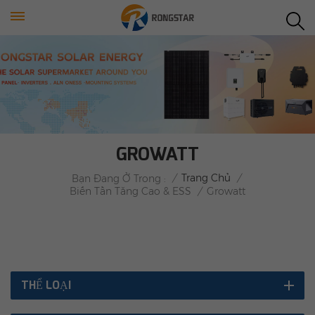
GROWATT
/
Trang Chủ
/
Bạn Đang Ở Trong :
Biến Tần Tăng Cao & ESS
/
Growatt
THỂ LOẠI