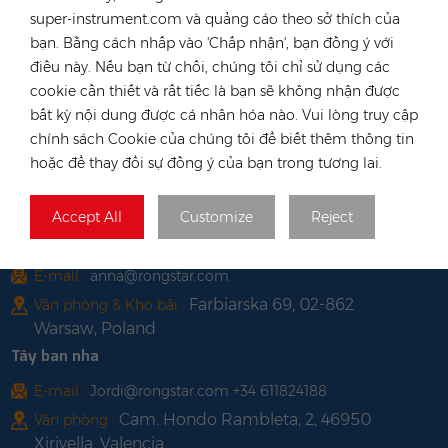
Việt Nam
super-instrument.com và quảng cáo theo sở thích của
bạn. Bằng cách nhấp vào 'Chấp nhận', bạn đồng ý với
điện thoại :
+84 522 038 896
điều này. Nếu bạn từ chối, chúng tôi chỉ sử dụng các
E-mail :
vn@rongstar.com
cookie cần thiết và rất tiếc là bạn sẽ không nhận được
102 Phung Van Cung Street,Ward
Văn phòng :
bất kỳ nội dung được cá nhân hóa nào. Vui lòng truy cập
7, Phu Nhuan District, HoChi
chính sách Cookie của chúng tôi để biết thêm thông tin
263 Go O Moi, Phu Thuan, District 7, Ho
Kho :
hoặc để thay đổi sự đồng ý của bạn trong tương lai.
Chi Minh City, Vietnam
Ba Lan
Accept All
Customize
Reject
điện thoại :
+48 735 668 999
E-mail :
anna@rongstar.com
Farbiarska 69, 02-862
Văn phòng & Kho bãi :
Warsaw, Poland
Tây ban nha
E-mail :
Jordi@rongstar.com +34 611824188
Cam. Hondo Rambleta, 2, 46950
Văn phòng :
Xirivella, Valencia