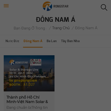
ĐÔNG NAM Á
/
Trang Chủ
/
Đông Nam Á
Bạn Đang Ở Trong :
Nước Đức
Đông Nam Á
Ba Lan
Tây Ban Nha
Thành phố Hồ Chí
Minh-Việt Nam Solar &
Storage Live 2024
Đang chuẩn bịThông tin