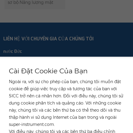
sơ bộ:Năng lượng mặt
trời & Lưu trữ Trực tiếp
Việt Nam 2024Ngày: Thứ
Tư, ngày 10 tháng 7 năm
2024 - Thứ Năm, ngày 11
tháng 7 năm 2024Địa
LIÊN HỆ VỚI CHUYÊN GIA CỦA CHÚNG TÔI
điểm: SKY Expo Việt
Nam, Thành phố Hồ Chí
nước Đức
Minh, Việt NamGIAN
HÀNG:A1.D27
điện thoại :
+49 176 55258880
Cài Đặt Cookie Của Bạn
E-mail :
anna@rongstar.com
Industriestraße 40,
Văn phòng & Kho bãi :
Ngoài ra, với sự cho phép của bạn, chúng tôi muốn đặt
52457 Aldenhoven, Deutschland
cookie để giúp việc truy cập và tương tác của bạn với
Hong Kong
SICC trở nên cá nhân hơn. Đối với điều này, chúng tôi sử
dụng cookie phân tích và quảng cáo. Với những cookie
điện thoại :
+852 54222219
này, chúng tôi và các bên thứ ba có thể theo dõi và thu
E-mail :
hk@rongstar.com
thập hành vi sử dụng Internet của bạn trong và ngoài
39 Kung-Um Road,
Văn phòng & Kho bãi :
super-instrument.com.
Yuen Long, Hong Kong
Với điều này, chúng tôi và các bên thứ ba điều chỉnh