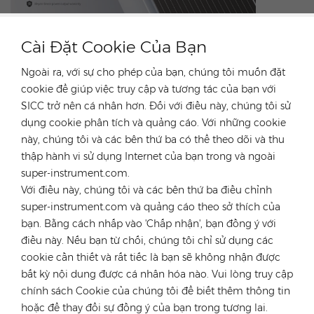
Cài Đặt Cookie Của Bạn
Ngoài ra, với sự cho phép của bạn, chúng tôi muốn đặt
cookie để giúp việc truy cập và tương tác của bạn với
SICC trở nên cá nhân hơn. Đối với điều này, chúng tôi sử
dụng cookie phân tích và quảng cáo. Với những cookie
này, chúng tôi và các bên thứ ba có thể theo dõi và thu
thập hành vi sử dụng Internet của bạn trong và ngoài
LIÊN HỆ CHÚNG TÔI
super-instrument.com.
Với điều này, chúng tôi và các bên thứ ba điều chỉnh
super-instrument.com và quảng cáo theo sở thích của
Bài Trước
bạn. Bằng cách nhấp vào 'Chấp nhận', bạn đồng ý với
Các tấm pin mặt trời mới đã đến kho ở Đức!
điều này. Nếu bạn từ chối, chúng tôi chỉ sử dụng các
Bài Tiếp Theo
cookie cần thiết và rất tiếc là bạn sẽ không nhận được
Growatt giúp bạn lắp đặt dễ dàng, năng lượng vô
bất kỳ nội dung được cá nhân hóa nào. Vui lòng truy cập
tận
chính sách Cookie của chúng tôi để biết thêm thông tin
hoặc để thay đổi sự đồng ý của bạn trong tương lai.