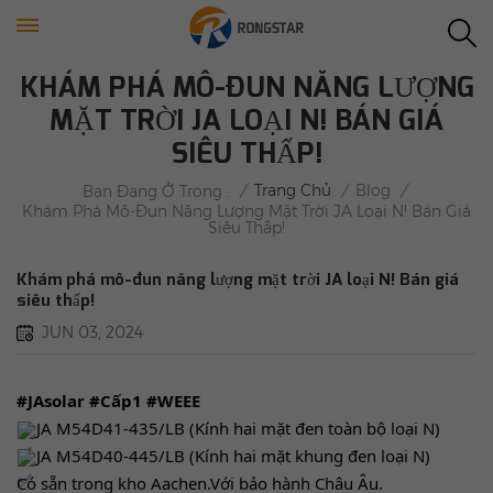
KHÁM PHÁ MÔ-ĐUN NĂNG LƯỢNG
MẶT TRỜI JA LOẠI N! BÁN GIÁ
SIÊU THẤP!
/
Trang Chủ
/
Blog
/
Bạn Đang Ở Trong :
Khám Phá Mô-Đun Năng Lượng Mặt Trời JA Loại N! Bán Giá
Siêu Thấp!
Khám phá mô-đun năng lượng mặt trời JA loại N! Bán giá
siêu thấp!
JUN 03, 2024
#JAsolar
#Cấp1
#WEEE
JA M54D41-435/LB (Kính hai mặt đen toàn bộ loại N)
JA M54D40-445/LB (Kính hai mặt khung đen loại N)
Có sẵn trong kho Aachen.Với bảo hành Châu Âu.