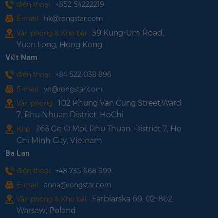
điện thoại :
+852 54222219
E-mail :
hk@rongstar.com
39 Kung-Um Road,
Văn phòng & Kho bãi :
Yuen Long, Hong Kong
Việt Nam
điện thoại :
+84 522 038 896
E-mail :
vn@rongstar.com
102 Phung Van Cung Street,Ward
Văn phòng :
7, Phu Nhuan District, HoChi
263 Go O Moi, Phu Thuan, District 7, Ho
Kho :
Chi Minh City, Vietnam
Ba Lan
điện thoại :
+48 735 668 999
E-mail :
anna@rongstar.com
Farbiarska 69, 02-862
Văn phòng & Kho bãi :
Warsaw, Poland