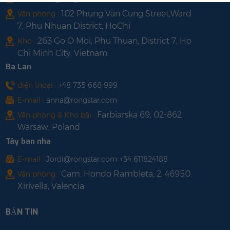
102 Phung Van Cung Street,Ward
Văn phòng :
7, Phu Nhuan District, HoChi
263 Go O Moi, Phu Thuan, District 7, Ho
Kho :
Chi Minh City, Vietnam
Ba Lan
điện thoại :
+48 735 668 999
E-mail :
anna@rongstar.com
Farbiarska 69, 02-862
Văn phòng & Kho bãi :
Warsaw, Poland
Tây ban nha
E-mail :
Jordi@rongstar.com +34 611824188
Cam. Hondo Rambleta, 2, 46950
Văn phòng :
Xirivella, Valencia
BẢN TIN