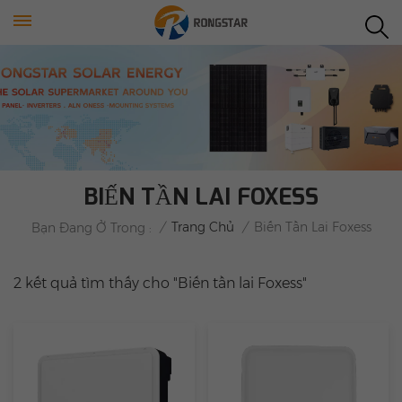
BIẾN TẦN LAI FOXESS
/
Trang Chủ
/
Biến Tần Lai Foxess
Bạn Đang Ở Trong :
2 kết quả tìm thấy cho "Biến tần lai Foxess"