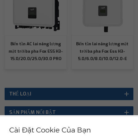
Biến tần AC lai năng lượng
Biến tần lai năng lượng mặt
mặt trời ba pha Fox ESS H3-
trời ba pha Fox Ess H3-
15.0/20.0/25.0/30.0 PRO
5.0/6.0/8.0/10.0/12.0-E
THỂ LOẠI
SẢN PHẨM NỔI BẬT
Cài Đặt Cookie Của Bạn