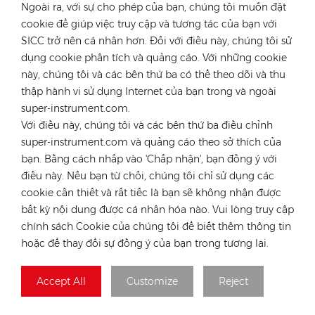
Ngoài ra, với sự cho phép của bạn, chúng tôi muốn đặt
cookie để giúp việc truy cập và tương tác của bạn với
LIÊN HỆ VỚI CHUYÊN GIA CỦA CHÚNG TÔI
SICC trở nên cá nhân hơn. Đối với điều này, chúng tôi sử
dụng cookie phân tích và quảng cáo. Với những cookie
nước Đức
này, chúng tôi và các bên thứ ba có thể theo dõi và thu
điện thoại :
+49 176 55258880
thập hành vi sử dụng Internet của bạn trong và ngoài
super-instrument.com.
E-mail :
anna@rongstar.com
Với điều này, chúng tôi và các bên thứ ba điều chỉnh
Industriestraße 40,
Văn phòng & Kho bãi :
super-instrument.com và quảng cáo theo sở thích của
52457 Aldenhoven, Deutschland
bạn. Bằng cách nhấp vào 'Chấp nhận', bạn đồng ý với
Hong Kong
điều này. Nếu bạn từ chối, chúng tôi chỉ sử dụng các
điện thoại :
+852 54222219
cookie cần thiết và rất tiếc là bạn sẽ không nhận được
bất kỳ nội dung được cá nhân hóa nào. Vui lòng truy cập
E-mail :
hk@rongstar.com
chính sách Cookie của chúng tôi để biết thêm thông tin
39 Kung-Um Road,
Văn phòng & Kho bãi :
hoặc để thay đổi sự đồng ý của bạn trong tương lai.
Yuen Long, Hong Kong
Việt Nam
Accept All
Customize
Reject
điện thoại :
+84 522 038 896
E-mail :
vn@rongstar.com