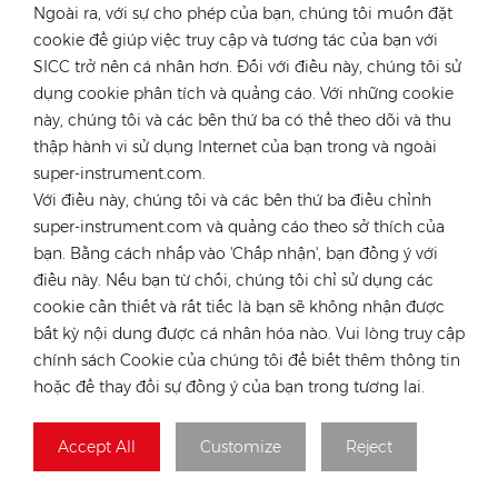
Ngoài ra, với sự cho phép của bạn, chúng tôi muốn đặt
cookie để giúp việc truy cập và tương tác của bạn với
SICC trở nên cá nhân hơn. Đối với điều này, chúng tôi sử
dụng cookie phân tích và quảng cáo. Với những cookie
này, chúng tôi và các bên thứ ba có thể theo dõi và thu
thập hành vi sử dụng Internet của bạn trong và ngoài
super-instrument.com.
Nộp
Với điều này, chúng tôi và các bên thứ ba điều chỉnh
super-instrument.com và quảng cáo theo sở thích của
bạn. Bằng cách nhấp vào 'Chấp nhận', bạn đồng ý với
điều này. Nếu bạn từ chối, chúng tôi chỉ sử dụng các
THỂ LOẠI
cookie cần thiết và rất tiếc là bạn sẽ không nhận được
bất kỳ nội dung được cá nhân hóa nào. Vui lòng truy cập
SẢN PHẨM NỔI BẬT
chính sách Cookie của chúng tôi để biết thêm thông tin
hoặc để thay đổi sự đồng ý của bạn trong tương lai.
Accept All
Customize
Reject