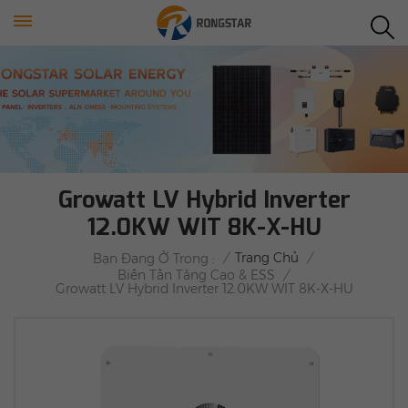
Growatt LV Hybrid Inverter
12.0KW WIT 8K-X-HU
/
Trang Chủ
/
Bạn Đang Ở Trong :
Biến Tần Tăng Cao & ESS
/
Growatt LV Hybrid Inverter 12.0KW WIT 8K-X-HU