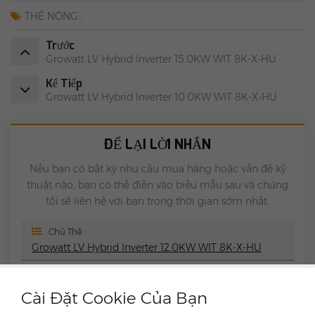
THẺ NÓNG :
Trước
Growatt LV Hybrid Inverter 15.0KW WIT 8K-X-HU
Kế Tiếp
Growatt LV Hybrid Inverter 10.0KW WIT 8K-X-HU
ĐỂ LẠI LỜI NHẮN
Nếu bạn có bất kỳ nhu cầu mua hàng hoặc vấn đề kỹ
thuật nào, bạn có thể điền vào biểu mẫu sau và chúng
tôi sẽ liên hệ với bạn trong thời gian sớm nhất.
Chủ Thể :
Growatt LV Hybrid Inverter 12.0KW WIT 8K-X-HU
Cài Đặt Cookie Của Bạn