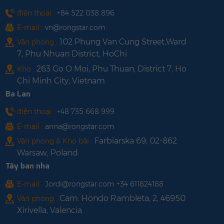
điện thoại :
+84 522 038 896
E-mail :
vn@rongstar.com
102 Phung Van Cung Street,Ward
Văn phòng :
7, Phu Nhuan District, HoChi
263 Go O Moi, Phu Thuan, District 7, Ho
Kho :
Chi Minh City, Vietnam
Ba Lan
điện thoại :
+48 735 668 999
E-mail :
anna@rongstar.com
Farbiarska 69, 02-862
Văn phòng & Kho bãi :
Warsaw, Poland
Tây ban nha
E-mail :
Jordi@rongstar.com +34 611824188
Cam. Hondo Rambleta, 2, 46950
Văn phòng :
Xirivella, Valencia