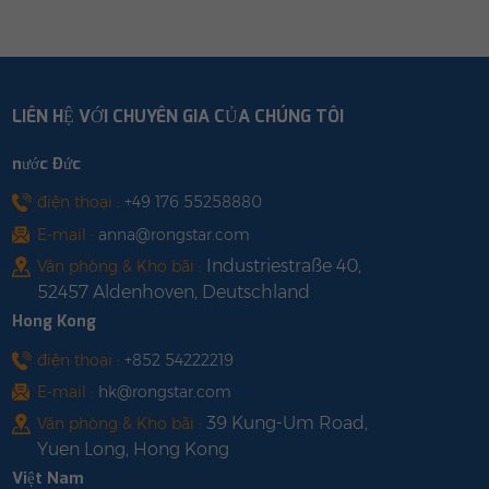
with us
LIÊN HỆ VỚI CHUYÊN GIA CỦA CHÚNG TÔI
nước Đức
điện thoại :
+49 176 55258880
E-mail :
anna@rongstar.com
Industriestraße 40,
Văn phòng & Kho bãi :
52457 Aldenhoven, Deutschland
Hong Kong
điện thoại :
+852 54222219
E-mail :
hk@rongstar.com
39 Kung-Um Road,
Văn phòng & Kho bãi :
Yuen Long, Hong Kong
Việt Nam