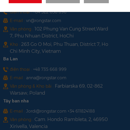
Việt Nam
điện thoại :
+84 522 038 896
E-mail :
vn@rongstar.com
102 Phung Van Cung Street,Ward
Văn phòng :
7, Phu Nhuan District, HoChi
263 Go O Moi, Phu Thuan, District 7, Ho
Kho :
Chi Minh City, Vietnam
Ba Lan
điện thoại :
+48 735 668 999
E-mail :
anna@rongstar.com
Farbiarska 69, 02-862
Văn phòng & Kho bãi :
Warsaw, Poland
Tây ban nha
E-mail :
Jordi@rongstar.com +34 611824188
Cam. Hondo Rambleta, 2, 46950
Văn phòng :
Xirivella, Valencia