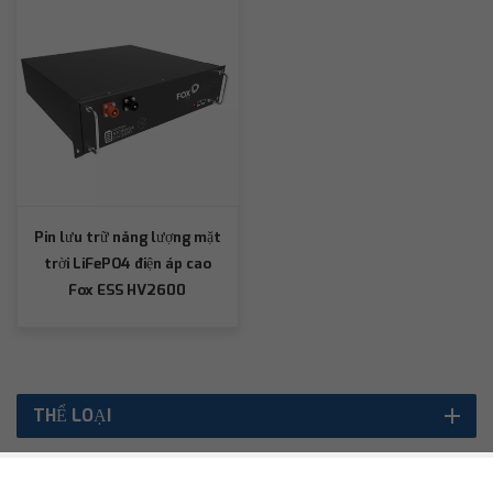
Pin lưu trữ năng lượng mặt
trời LiFePO4 điện áp cao
Fox ESS HV2600
THỂ LOẠI
SẢN PHẨM NỔI BẬT