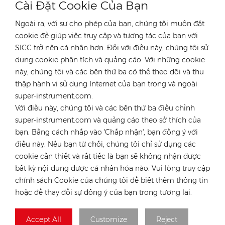
Cài Đặt Cookie Của Bạn
Ngoài ra, với sự cho phép của bạn, chúng tôi muốn đặt
cookie để giúp việc truy cập và tương tác của bạn với
SICC trở nên cá nhân hơn. Đối với điều này, chúng tôi sử
dụng cookie phân tích và quảng cáo. Với những cookie
LIÊN HỆ VỚI CHUYÊN GIA CỦA CHÚNG TÔI
này, chúng tôi và các bên thứ ba có thể theo dõi và thu
nước Đức
thập hành vi sử dụng Internet của bạn trong và ngoài
super-instrument.com.
điện thoại :
+49 176 55258880
Với điều này, chúng tôi và các bên thứ ba điều chỉnh
E-mail :
anna@rongstar.com
super-instrument.com và quảng cáo theo sở thích của
Industriestraße 40,
Văn phòng & Kho bãi :
bạn. Bằng cách nhấp vào 'Chấp nhận', bạn đồng ý với
52457 Aldenhoven, Deutschland
điều này. Nếu bạn từ chối, chúng tôi chỉ sử dụng các
Hong Kong
cookie cần thiết và rất tiếc là bạn sẽ không nhận được
bất kỳ nội dung được cá nhân hóa nào. Vui lòng truy cập
điện thoại :
+852 54222219
chính sách Cookie của chúng tôi để biết thêm thông tin
E-mail :
hk@rongstar.com
hoặc để thay đổi sự đồng ý của bạn trong tương lai.
39 Kung-Um Road,
Văn phòng & Kho bãi :
Yuen Long, Hong Kong
Accept All
Customize
Reject