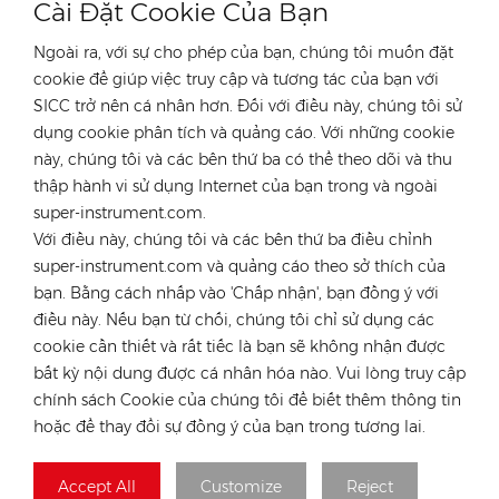
Cài Đặt Cookie Của Bạn
Ngoài ra, với sự cho phép của bạn, chúng tôi muốn đặt
cookie để giúp việc truy cập và tương tác của bạn với
SICC trở nên cá nhân hơn. Đối với điều này, chúng tôi sử
dụng cookie phân tích và quảng cáo. Với những cookie
LIÊN HỆ VỚI CHUYÊN GIA CỦA CHÚNG TÔI
này, chúng tôi và các bên thứ ba có thể theo dõi và thu
nước Đức
thập hành vi sử dụng Internet của bạn trong và ngoài
super-instrument.com.
điện thoại :
+49 176 55258880
Với điều này, chúng tôi và các bên thứ ba điều chỉnh
E-mail :
anna@rongstar.com
super-instrument.com và quảng cáo theo sở thích của
Industriestraße 40,
Văn phòng & Kho bãi :
bạn. Bằng cách nhấp vào 'Chấp nhận', bạn đồng ý với
52457 Aldenhoven, Deutschland
điều này. Nếu bạn từ chối, chúng tôi chỉ sử dụng các
Hong Kong
cookie cần thiết và rất tiếc là bạn sẽ không nhận được
bất kỳ nội dung được cá nhân hóa nào. Vui lòng truy cập
điện thoại :
+852 54222219
chính sách Cookie của chúng tôi để biết thêm thông tin
E-mail :
hk@rongstar.com
hoặc để thay đổi sự đồng ý của bạn trong tương lai.
39 Kung-Um Road,
Văn phòng & Kho bãi :
Yuen Long, Hong Kong
Accept All
Customize
Reject