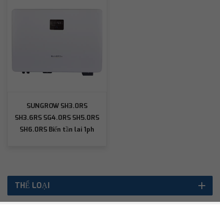
SUNGROW SH3.0RS
SH3.6RS SG4.0RS SH5.0RS
SH6.0RS Biến tần lai 1ph
dân dụng
THỂ LOẠI
SẢN PHẨM NỔI BẬT