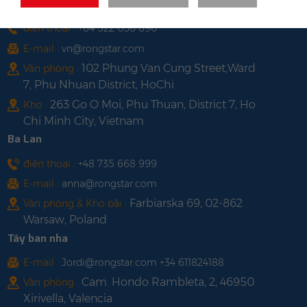
Việt Nam
điện thoại :
+84 522 038 896
E-mail :
vn@rongstar.com
102 Phung Van Cung Street,Ward
Văn phòng :
7, Phu Nhuan District, HoChi
263 Go O Moi, Phu Thuan, District 7, Ho
Kho :
Chi Minh City, Vietnam
Ba Lan
điện thoại :
+48 735 668 999
E-mail :
anna@rongstar.com
Farbiarska 69, 02-862
Văn phòng & Kho bãi :
Warsaw, Poland
Tây ban nha
E-mail :
Jordi@rongstar.com +34 611824188
Cam. Hondo Rambleta, 2, 46950
Văn phòng :
Xirivella, Valencia