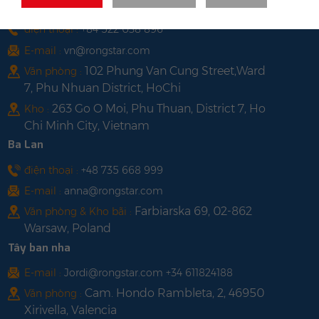
Việt Nam
điện thoại :
+84 522 038 896
E-mail :
vn@rongstar.com
102 Phung Van Cung Street,Ward
Văn phòng :
7, Phu Nhuan District, HoChi
263 Go O Moi, Phu Thuan, District 7, Ho
Kho :
Chi Minh City, Vietnam
Ba Lan
điện thoại :
+48 735 668 999
E-mail :
anna@rongstar.com
Farbiarska 69, 02-862
Văn phòng & Kho bãi :
Warsaw, Poland
Tây ban nha
E-mail :
Jordi@rongstar.com +34 611824188
Cam. Hondo Rambleta, 2, 46950
Văn phòng :
Xirivella, Valencia