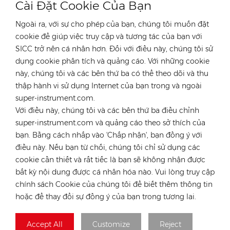
Cài Đặt Cookie Của Bạn
Ngoài ra, với sự cho phép của bạn, chúng tôi muốn đặt
cookie để giúp việc truy cập và tương tác của bạn với
SICC trở nên cá nhân hơn. Đối với điều này, chúng tôi sử
dụng cookie phân tích và quảng cáo. Với những cookie
LIÊN HỆ VỚI CHUYÊN GIA CỦA CHÚNG TÔI
này, chúng tôi và các bên thứ ba có thể theo dõi và thu
nước Đức
thập hành vi sử dụng Internet của bạn trong và ngoài
super-instrument.com.
điện thoại :
+49 176 55258880
Với điều này, chúng tôi và các bên thứ ba điều chỉnh
E-mail :
anna@rongstar.com
super-instrument.com và quảng cáo theo sở thích của
Industriestraße 40,
Văn phòng & Kho bãi :
bạn. Bằng cách nhấp vào 'Chấp nhận', bạn đồng ý với
52457 Aldenhoven, Deutschland
điều này. Nếu bạn từ chối, chúng tôi chỉ sử dụng các
Hong Kong
cookie cần thiết và rất tiếc là bạn sẽ không nhận được
bất kỳ nội dung được cá nhân hóa nào. Vui lòng truy cập
điện thoại :
+852 54222219
chính sách Cookie của chúng tôi để biết thêm thông tin
E-mail :
hk@rongstar.com
hoặc để thay đổi sự đồng ý của bạn trong tương lai.
39 Kung-Um Road,
Văn phòng & Kho bãi :
Yuen Long, Hong Kong
Accept All
Customize
Reject