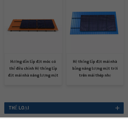
Hướng dẫn lắp đặt móc có
Hệ thống lắp đặt mái nhà
thể điều chỉnh Hệ thống lắp
bằng năng lượng mặt trời
đặt mái nhà năng lượng mặt
trên mái thép nhẹ
trời
THỂ LOẠI
SẢN PHẨM NỔI BẬT