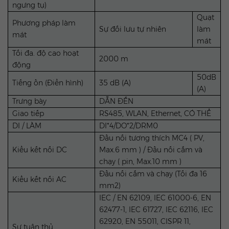
ngưng tụ)
Quạt
Phương pháp làm
Sự đối lưu tự nhiên
làm
mát
mát
Tối đa. độ cao hoạt
2000 m
động
50dB
Tiếng ồn (Điển hình)
35 dB (A)
(A)
Trưng bày
DẪN ĐẾN
Giao tiếp
RS485, WLAN, Ethernet, CÓ THỂ
DI / LÀM
DI*4/DO*2/DRM0
Đầu nối tương thích MC4 ( PV,
Kiểu kết nối DC
Max.6 mm ) / Đầu nối cắm và
chạy ( pin, Max.10 mm )
Đầu nối cắm và chạy (Tối đa 16
Kiểu kết nối AC
mm2)
IEC / EN 62109, IEC 61000-6, EN
62477-1, IEC 61727, IEC 62116, IEC
62920, EN 55011, CISPR 11,
Sự tuân thủ