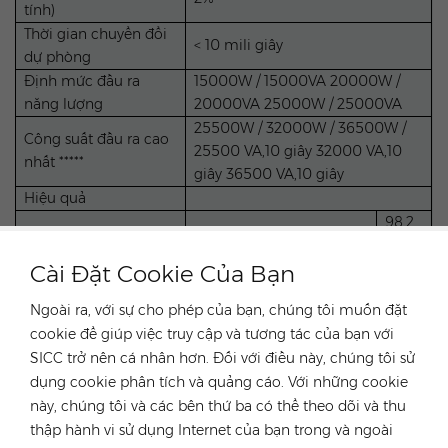
tính)
Thời gian chuyển đổi
< 10 mili giây
dự phòng
Định mức đầu ra
15000W / 15000VA 20000W /
năng lượng
20000VA 25000W / 25000VA
25500W / 32000W / 36500W /
Công suất đầu ra cao
25500 VA,10 giây 32000 VA,10
nhất *****
giây 36500 VA,10 giây
Hiệu quả
98,2
Tối đa. hiệu quả / hiệu
% /
98,1 % / 97,6 %
quả châu Âu
97,8
Cài Đặt Cookie Của Bạn
%
Ngoài ra, với sự cho phép của bạn, chúng tôi muốn đặt
Bảo vệ & Chức năng
cookie để giúp việc truy cập và tương tác của bạn với
Giám sát lưới điện
Đúng
SICC trở nên cá nhân hơn. Đối với điều này, chúng tôi sử
Bảo vệ phân cực
Đúng
dụng cookie phân tích và quảng cáo. Với những cookie
ngược DC
này, chúng tôi và các bên thứ ba có thể theo dõi và thu
Bảo vệ ngắn mạch AC
Đúng
thập hành vi sử dụng Internet của bạn trong và ngoài
Bảo vệ dòng rò
Đúng