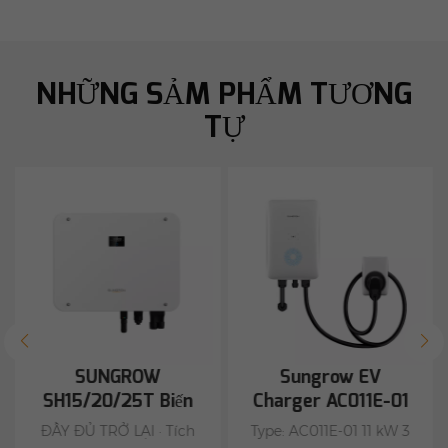
NHỮNG SẢM PHẨM TƯƠNG
TỰ
SUNGROW
Sungrow EV
SH15/20/25T Biến
Charger AC011E-01
tần năng lượng mặt
ĐẦY ĐỦ TRỞ LẠI · Tích
Type: AC011E-01 11 kW 3