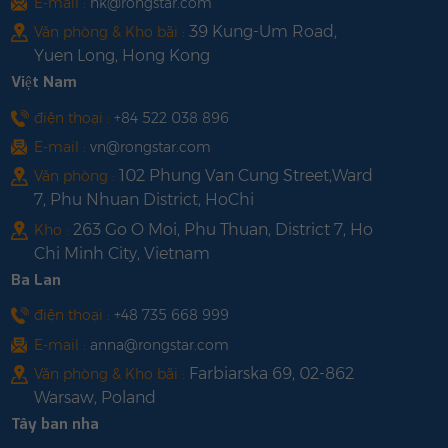
E-mail :
hk@rongstar.com
BỀN·Hỗ trợ AFCI chính
39 Kung-Um Road,
Văn phòng & Kho bãi :
xác ·IP65/C5
Yuen Long, Hong Kong
Việt Nam
điện thoại :
+84 522 038 896
E-mail :
vn@rongstar.com
102 Phung Van Cung Street,Ward
Văn phòng :
7, Phu Nhuan District, HoChi
263 Go O Moi, Phu Thuan, District 7, Ho
Kho :
Chi Minh City, Vietnam
Ba Lan
điện thoại :
+48 735 668 999
E-mail :
anna@rongstar.com
Farbiarska 69, 02-862
Văn phòng & Kho bãi :
Warsaw, Poland
Tây ban nha