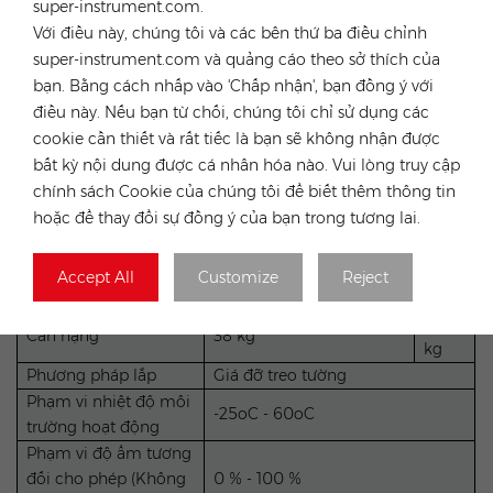
super-instrument.com.
Công tắc DC (năng
Đúng
Với điều này, chúng tôi và các bên thứ ba điều chỉnh
lượng mặt trời)
super-instrument.com và quảng cáo theo sở thích của
Bảo vệ đột biến
DC Loại II / AC Loại II
bạn. Bằng cách nhấp vào 'Chấp nhận', bạn đồng ý với
PID không
Đúng
điều này. Nếu bạn từ chối, chúng tôi chỉ sử dụng các
Bảo vệ phân cực
Đúng
cookie cần thiết và rất tiếc là bạn sẽ không nhận được
ngược đầu vào pin
bất kỳ nội dung được cá nhân hóa nào. Vui lòng truy cập
Dữ liệu chung
chính sách Cookie của chúng tôi để biết thêm thông tin
Cấu trúc liên kết
hoặc để thay đổi sự đồng ý của bạn trong tương lai.
(năng lượng mặt trời /
Không biến áp/Không biến áp
pin)
Mức độ bảo vệ
IP65
Accept All
Customize
Reject
Kích thước (W * H * D)
620 mm * 480 mm * 245 mm
40
Cân nặng
38 kg
kg
Phương pháp lắp
Giá đỡ treo tường
Phạm vi nhiệt độ môi
-
25oC
-
60oC
trường hoạt động
Phạm vi độ ẩm tương
đối cho phép (Không
0 % - 100 %