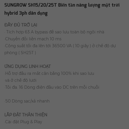
SUNGROW SH15/20/25T Biến tần năng lượng mặt trời
hybrid 3ph dân dụng
ĐẦY ĐỦ TRỞ LẠI
· Tích hợp 63 A bypass để sao lưu toàn bộ ngôi nhà
·Chuyển đổi liền mạch 10 ms
·Công suất tối đa lên tới 36500 VA ( 10 giây ) ở chế độ dự
phòng ( SH25T )
ỨNG DỤNG LINH HOẠT
·Hỗ trợ đầu ra mất cân bằng 100% khi sao lưu
·và ở chế độ lưới
·Tối đa. 16 Dòng điện đầu vào DC trên mỗi chuỗi
·50 Dòng sạc/xả nhanh
LẮP ĐẶT THÂN THIỆN
·Cài đặt Plug & Play