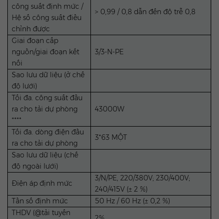
công suất định mức /
> 0,99 / 0,8 dẫn đến độ trễ 0,8
Hệ số công suất điều
chỉnh được
Giai đoạn cấp
nguồn/giai đoạn kết
3/3-N-PE
nối
Sao lưu dữ liệu (ở chế
độ lưới)
Tối đa. công suất đầu
ra cho tải dự phòng
43000W
****
Tối đa. dòng điện đầu
3*63 MỘT
ra cho tải dự phòng
Sao lưu dữ liệu (chế
độ ngoài lưới)
3/N/PE, 220/380V; 230/400V;
Điện áp định mức
240/415V (± 2 %)
Tần số định mức
50 Hz / 60 Hz (± 0,2 %)
THDV (@tải tuyến
2%