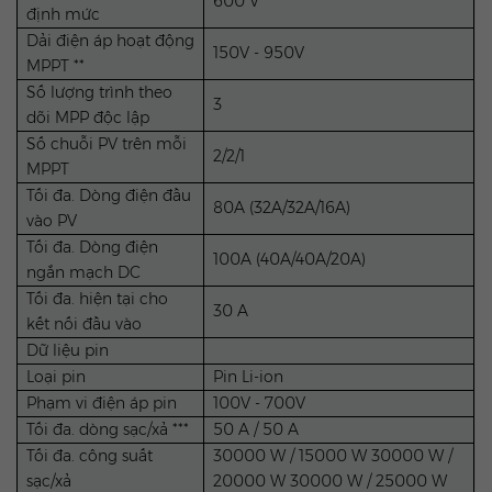
600 V
định mức
Dải điện áp hoạt động
150V - 950V
MPPT **
Số lượng trình theo
3
dõi MPP độc lập
Số chuỗi PV trên mỗi
2/2/1
MPPT
Tối đa. Dòng điện đầu
80A (32A/32A/16A)
vào PV
Tối đa. Dòng điện
100A (40A/40A/20A)
ngắn mạch DC
Tối đa. hiện tại cho
30 A
kết nối đầu vào
Dữ liệu pin
Loại pin
Pin Li-ion
Phạm vi điện áp pin
100V - 700V
Tối đa. dòng sạc/xả ***
50 A / 50 A
Tối đa. công suất
30000 W / 15000 W 30000 W /
sạc/xả
20000 W 30000 W / 25000 W