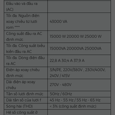
Đầu vào và đầu ra
(AC)
Tối đa. Nguồn điện
xoay chiều từ lưới
43000 VA
rom ****
Công suất đầu ra AC
15000 W 20000 W 25000 W
định mức
Tối đa. Công suất biểu
15000VA 20000VA 25000VA
kiến đầu ra AC
Tối đa. Dòng điện đầu
22,8 A 30,4 A 37,9 A
ra AC
Điện áp xoay chiều
3/N/PE, 220V/380V ; 230V/400V;
định mức
240V / 415V
Dải điện áp xoay
270V - 480V
chiều
Tần số lưới định mức
50Hz / 60Hz
Dải tần số của lưới f
45 Hz - 55 Hz / 55 Hz - 65 Hz
Sóng hài (THD)
< 3% (công suất định mức)
Hệ số công suất ở