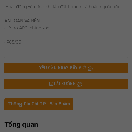
·Hoạt động yên tĩnh khi lắp đặt trong nhà hoặc ngoài trời
AN TOÀN VÀ BỀN
·Hỗ trợ AFCI chính xác
·IP65/C5
YÊU CẦU NGAY BÂY GIỜ
TẢI XUỐNG
Thông Tin Chi Tiết Sản Phẩm
Tổng quan