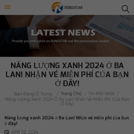
NĂNG LƯỢNG XANH 2024 Ở BA
LAN! NHẬN VÉ MIỄN PHÍ CỦA BẠN
Ở ĐÂY!
/
Trang Chủ
/
Tin Mới Nhất
/
Bạn Đang Ở Trong :
Năng Lượng Xanh 2024 Ở Ba Lan! Nhận Vé Miễn Phí Của Bạn
Ở Đây!
Năng lượng xanh 2024 ở Ba Lan! Nhận vé miễn phí của bạn
ở đây!
APR 22, 2024