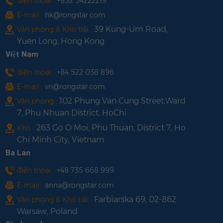
điện thoại :
+852 54222219
E-mail :
hk@rongstar.com
39 Kung-Um Road,
Văn phòng & Kho bãi :
Yuen Long, Hong Kong
Việt Nam
điện thoại :
+84 522 038 896
E-mail :
vn@rongstar.com
102 Phung Van Cung Street,Ward
Văn phòng :
7, Phu Nhuan District, HoChi
263 Go O Moi, Phu Thuan, District 7, Ho
Kho :
Chi Minh City, Vietnam
Ba Lan
điện thoại :
+48 735 668 999
E-mail :
anna@rongstar.com
Farbiarska 69, 02-862
Văn phòng & Kho bãi :
Warsaw, Poland