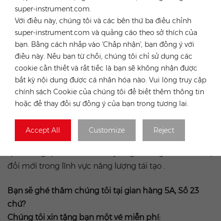
đang phải đối mặt.
super-instrument.com.
Hội chợ không chỉ tạo ra các cuộc triển lãm phong
Với điều này, chúng tôi và các bên thứ ba điều chỉnh
phú mà còn tạo ra nhiều hội nghị, tranh luận và đào
super-instrument.com và quảng cáo theo sở thích của
bạn. Bằng cách nhấp vào 'Chấp nhận', bạn đồng ý với
tạo. Chương trình GREENPOWER đi kèm được xây
điều này. Nếu bạn từ chối, chúng tôi chỉ sử dụng các
dựng dựa trên kiến thức của các chuyên gia giàu kinh
cookie cần thiết và rất tiếc là bạn sẽ không nhận được
nghiệm trong ngành.
bất kỳ nội dung được cá nhân hóa nào. Vui lòng truy cập
Các nhà triển lãm từ Ba Lan và nước ngoài, các chuyên
chính sách Cookie của chúng tôi để biết thêm thông tin
gia trong lĩnh vực năng lượng tái tạo, kỹ thuật sưởi ấm,
hoặc để thay đổi sự đồng ý của bạn trong tương lai.
một chương trình phong phú gồm các sự kiện đi kèm
và bầu không khí độc đáo - tất cả những điều này
Accept All
Customize
Reject
khiến hội chợ trở thành một địa điểm không thể bỏ
qua trong lịch của các chuyên gia đang tìm kiếm sự
đổi mới trong lĩnh vực năng lượng tái tạo .
Bạn sẽ ghé thăm chúng tôi tại gian hàng 5A, Số 23
chứ?
Chúng tôi xin tặng bạn một vé miễn phí: