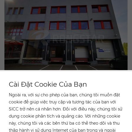
Cài Đặt Cookie Của Bạn
Về hội chợ
Ngoài ra, với sự cho phép của bạn, chúng tôi muốn đặt
Hội chợ GREENPOWER quy tụ đại diện của tất cả các
cookie để giúp việc truy cập và tương tác của bạn với
lĩnh vực nguồn năng lượng tái tạo tại một địa điểm và
SICC trở nên cá nhân hơn. Đối với điều này, chúng tôi sử
thời gian. Đây là cơ hội tuyệt vời để tìm hiểu về xu
dụng cookie phân tích và quảng cáo. Với những cookie
hướng thị trường, trao đổi những hiểu biết thực tế,
này, chúng tôi và các bên thứ ba có thể theo dõi và thu
tìm hiểu về những thách thức và cơ hội mà ngành
thập hành vi sử dụng Internet của bạn trong và ngoài