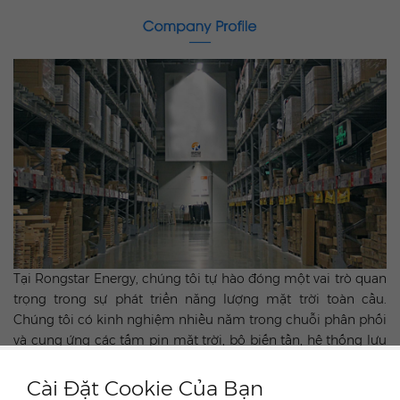
Tại Rongstar Energy, chúng tôi tự hào đóng một vai trò quan
trọng trong sự phát triển năng lượng mặt trời toàn cầu.
Chúng tôi có kinh nghiệm nhiều năm trong chuỗi phân phối
và cung ứng các tấm pin mặt trời, bộ biến tần, hệ thống lưu
trữ năng lượng, kết cấu lắp đặt, dây cáp và các thành phần
khác cho quang điện. Tận dụng thế mạnh của công ty mẹ -
Cài Đặt Cookie Của Bạn