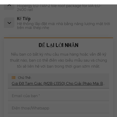
Trước
Hopergy EU-TRP-2 tile roof package for RA-EU-
2400 rail
Kế Tiếp
Hệ thống lắp đặt mái nhà bằng năng lượng mặt trời
trên mái thép nhẹ
ĐỂ LẠI LỜI NHẮN
Nếu bạn có bất kỳ nhu cầu mua hàng hoặc vấn đề kỹ
thuật nào, bạn có thể điền vào biểu mẫu sau và chúng
tôi sẽ liên hệ với bạn trong thời gian sớm nhất.
Chủ Thể :
Giá Đỡ Tam Giác (M2B-L1350) Cho Giải Pháp Mái Bằng