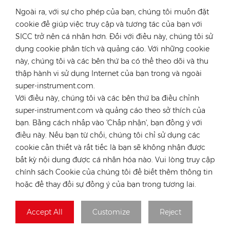
DJS Group, chúng tôi có nhiều lợi thế hơn về tìm nguồn
Ngoài ra, với sự cho phép của bạn, chúng tôi muốn đặt
cung ứng toàn cầu, chuỗi cung ứng, kho bãi địa phương,
cookie để giúp việc truy cập và tương tác của bạn với
dịch vụ kỹ thuật cho khách hàng toàn cầu. Công ty chúng tôi
SICC trở nên cá nhân hơn. Đối với điều này, chúng tôi sử
có nhiều kinh nghiệm trong các dự án năng lượng mặt trời
EPC, O&M và đầu tư nhà máy năng lượng mặt trời. Chuyên
dụng cookie phân tích và quảng cáo. Với những cookie
môn của chúng tôi cả trên toàn cầu và địa phương, có nghĩa
này, chúng tôi và các bên thứ ba có thể theo dõi và thu
là chúng tôi hiểu được những thách thức mà các nhà lắp đặt
thập hành vi sử dụng Internet của bạn trong và ngoài
năng lượng mặt trời phải đối mặt, từ đó chúng tôi có thể
super-instrument.com.
giúp tiết kiệm thời gian và tiền bạc của khách hàng.
Với điều này, chúng tôi và các bên thứ ba điều chỉnh
super-instrument.com và quảng cáo theo sở thích của
bạn. Bằng cách nhấp vào 'Chấp nhận', bạn đồng ý với
THẺ NÓNG :
điều này. Nếu bạn từ chối, chúng tôi chỉ sử dụng các
cookie cần thiết và rất tiếc là bạn sẽ không nhận được
Tam Giác Brake
Giá Đỡ Mái Bằng
bất kỳ nội dung được cá nhân hóa nào. Vui lòng truy cập
Giá Đỡ Mái Bằng
chính sách Cookie của chúng tôi để biết thêm thông tin
Mái Ngói Hệ Thống Gắn Bảng Điều Khiển Năng Lượng
Mặt Trời
hoặc để thay đổi sự đồng ý của bạn trong tương lai.
Mái Ngói Gắn Năng Lượng Mặt Trời
Bộ Lắp Mái Nhà Năng Lượng Mặt Trời
Accept All
Customize
Reject