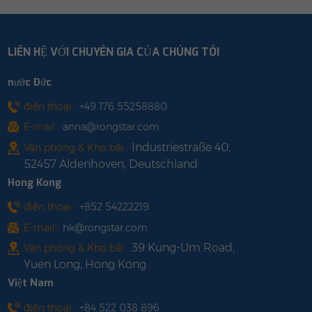
mạnh.2. Đủ mạnh để
ngừa hiệu quả nguy cơ
chịu được tuyết và bão
trượt các bộ phận。3.
lớn.3. Rất dễ cài đặt. Bãi
Sản phẩm này có thể
LIÊN HỆ VỚI CHUYÊN GIA CỦA CHÚNG TÔI
đỗ xe+sạc điện năng
hỗ trợ lắp đặt với góc
lượng mặt trời, tận
nghiêng và không có
nước Đức
dụng tối đa tài nguyên
góc nghiêng.4. Được lắp
đất.4. Thân thiện với
ráp trước khi rời khỏi
điện thoại :
+49 176 55258880
môi trường và khả năng
nhà máy để tăng tốc
E-mail :
anna@rongstar.com
tái chế mạnh mẽ.5.Sản
hiệu quả lắp đặt tại chỗ.
Industriestraße 40,
Văn phòng & Kho bãi :
phẩm có thể được tùy
52457 Aldenhoven, Deutschland
chỉnh theo nhu cầu
Hong Kong
khác nhau.
điện thoại :
+852 54222219
E-mail :
hk@rongstar.com
39 Kung-Um Road,
Văn phòng & Kho bãi :
Yuen Long, Hong Kong
Việt Nam
điện thoại :
+84 522 038 896