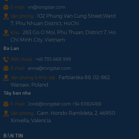
E-mail :
vn@rongstar.com
102 Phung Van Cung Street,Ward
Văn phòng :
7, Phu Nhuan District, HoChi
263 Go O Moi, Phu Thuan, District 7, Ho
Kho :
Chi Minh City, Vietnam
Ba Lan
điện thoại :
+48 735 668 999
E-mail :
anna@rongstar.com
Farbiarska 69, 02-862
Văn phòng & Kho bãi :
Warsaw, Poland
Tây ban nha
E-mail :
Jordi@rongstar.com +34 611824188
Cam. Hondo Rambleta, 2, 46950
Văn phòng :
Xirivella, Valencia
BẢN TIN