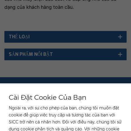
dạng của khách hàng toàn cầu.
THỂ LOẠI
SẢN PHẨM NỔI BẬT
LIÊN HỆ VỚI CHUYÊN GIA CỦA CHÚNG TÔI
Cài Đặt Cookie Của Bạn
nước Đức
Ngoài ra, với sự cho phép của bạn, chúng tôi muốn đặt
cookie để giúp việc truy cập và tương tác của bạn với
điện thoại :
+49 176 55258880
SICC trở nên cá nhân hơn. Đối với điều này, chúng tôi sử
E-mail :
anna@rongstar.com
dụng cookie phân tích và quảng cáo. Với những cookie