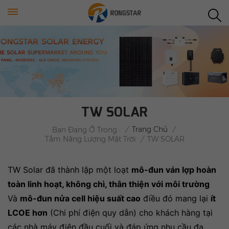
TW SOLAR
/
Trang Chủ
/
Bạn Đang Ở Trong :
Tấm Năng Lượng Mặt Trời
/
TW SOLAR
TW Solar đã thành lập một loạt
mô-đun ván lợp hoàn
toàn linh hoạt, không chì, thân thiện với môi trường
Và
mô-đun nửa cell hiệu suất cao
điều đó mang lại
ít
LCOE hơn
(Chi phí điện quy dẫn) cho khách hàng tại
các nhà máy điện đầu cuối và đáp ứng nhu cầu đa