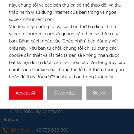
Industriestraße 40,
Văn phòng & Kho bãi :
này, chúng tôi và các bên thứ ba có thể theo dõi và thu
52457 Aldenhoven, Deutschland
thập hành vi sử dụng Internet của bạn trong và ngoài
Hong Kong
super-instrument.com.
Với điều này, chúng tôi và các bên thứ ba điều chỉnh
điện thoại :
+852 54222219
super-instrument.com và quảng cáo theo sở thích của
E-mail :
hk@rongstar.com
bạn. Bằng cách nhấp vào 'Chấp nhận', bạn đồng ý với
39 Kung-Um Road,
Văn phòng & Kho bãi :
điều này. Nếu bạn từ chối, chúng tôi chỉ sử dụng các
Yuen Long, Hong Kong
cookie cần thiết và rất tiếc là bạn sẽ không nhận được
Việt Nam
bất kỳ nội dung được cá nhân hóa nào. Vui lòng truy cập
chính sách Cookie của chúng tôi để biết thêm thông tin
điện thoại :
+84 522 038 896
hoặc để thay đổi sự đồng ý của bạn trong tương lai.
E-mail :
vn@rongstar.com
102 Phung Van Cung Street,Ward
Văn phòng :
Accept All
Customize
Reject
7, Phu Nhuan District, HoChi
263 Go O Moi, Phu Thuan, District 7, Ho
Kho :
Chi Minh City, Vietnam
Ba Lan
điện thoại :
+48 735 668 999