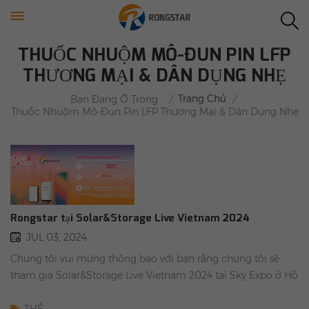
THUỐC NHUỘM MÔ-ĐUN PIN LFP
THƯƠNG MẠI & DÂN DỤNG NHẸ
/
Trang Chủ
/
Bạn Đang Ở Trong :
Thuốc Nhuộm Mô-Đun Pin LFP Thương Mại & Dân Dụng Nhẹ
Rongstar tại Solar&Storage Live Vietnam 2024
JUL 03, 2024
Chúng tôi vui mừng thông báo với bạn rằng chúng tôi sẽ
tham gia Solar&Storage Live Vietnam 2024 tại Sky Expo ở Hồ
Chí Minh, Việt Nam từ ngày 10 đến ngày 11 tháng 7. Chào
mừng bạn đến rongstar gian hàng, gian hàng số D27. Chúng
THẺ :