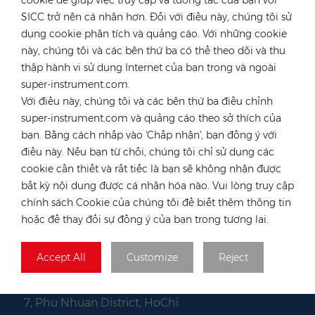
cookie để giúp việc truy cập và tương tác của bạn với
nước Đức
SICC trở nên cá nhân hơn. Đối với điều này, chúng tôi sử
dụng cookie phân tích và quảng cáo. Với những cookie
điện thoại :
+49 176 55258880
này, chúng tôi và các bên thứ ba có thể theo dõi và thu
E-mail :
anna@rongstar.com
thập hành vi sử dụng Internet của bạn trong và ngoài
Industriestraße 40,
Văn phòng & Kho bãi :
super-instrument.com.
52457 Aldenhoven, Deutschland
Với điều này, chúng tôi và các bên thứ ba điều chỉnh
super-instrument.com và quảng cáo theo sở thích của
Hong Kong
bạn. Bằng cách nhấp vào 'Chấp nhận', bạn đồng ý với
điện thoại :
+852 54222219
điều này. Nếu bạn từ chối, chúng tôi chỉ sử dụng các
E-mail :
hk@rongstar.com
cookie cần thiết và rất tiếc là bạn sẽ không nhận được
39 Kung-Um Road,
bất kỳ nội dung được cá nhân hóa nào. Vui lòng truy cập
Văn phòng & Kho bãi :
Yuen Long, Hong Kong
chính sách Cookie của chúng tôi để biết thêm thông tin
hoặc để thay đổi sự đồng ý của bạn trong tương lai.
Việt Nam
điện thoại :
+84 522 038 896
Accept All
Customize
Reject
E-mail :
vn@rongstar.com
102 Phung Van Cung Street,Ward
Văn phòng :
7, Phu Nhuan District, HoChi