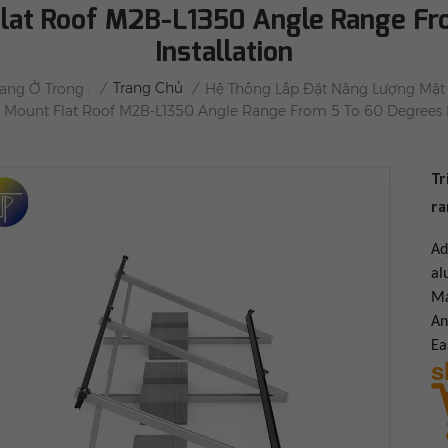
 Flat Roof M2B-L1350 Angle Range Fr
Installation
/
Trang Chủ
/
ang Ở Trong :
Hệ Thống Lắp Đặt Năng Lượng Mặt 
r Mount Flat Roof M2B-L1350 Angle Range From 5 To 60 Degrees E
Tr
ra
Ad
al
Ma
An
Ea
s