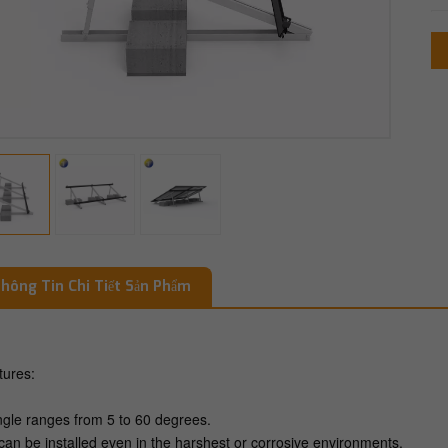
hông Tin Chi Tiết Sản Phẩm
tures:
ngle ranges from 5 to 60 degrees.
t can be installed even in the harshest or corrosive environments.