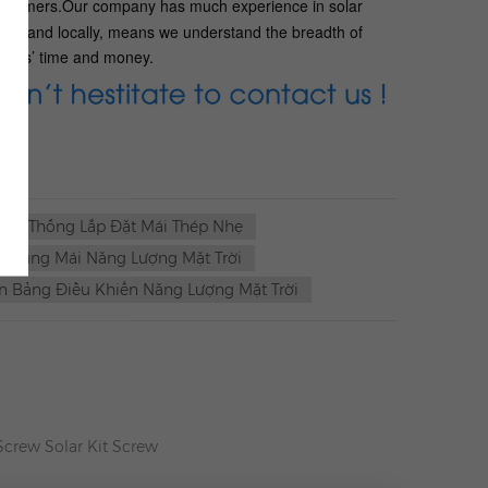
 customers.Our company has much experience in solar
ally and locally, means we understand the breadth of
tomers’ time and money.
Hệ Thống Lắp Đặt Mái Thép Nhẹ
Khung Mái Năng Lượng Mặt Trời
n Bảng Điều Khiển Năng Lượng Mặt Trời
crew Solar Kit Screw