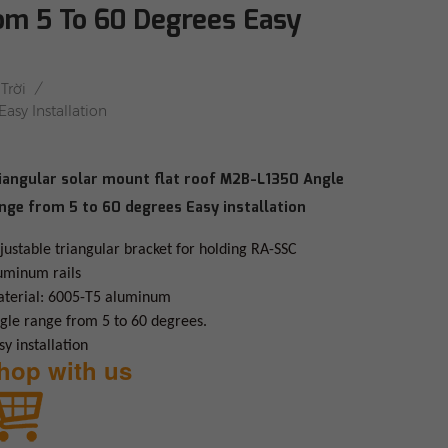
om 5 To 60 Degrees Easy
/
Trời
asy Installation
iangular solar mount flat roof M2B-L1350 Angle
nge from 5 to 60 degrees Easy installation
justable triangular bracket for holding RA-SSC
uminum rails
terial: 6005-T5 aluminum
gle range from 5 to 60 degrees.
sy installation
hop with us