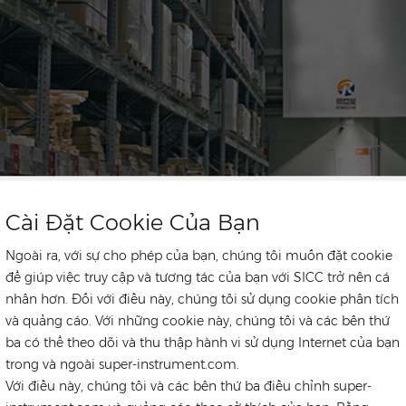
Cài Đặt Cookie Của Bạn
Ngoài ra, với sự cho phép của bạn, chúng tôi muốn đặt cookie
để giúp việc truy cập và tương tác của bạn với SICC trở nên cá
nhân hơn. Đối với điều này, chúng tôi sử dụng cookie phân tích
và quảng cáo. Với những cookie này, chúng tôi và các bên thứ
ba có thể theo dõi và thu thập hành vi sử dụng Internet của bạn
ongstar Energy we are proud to play an important part in the global s
trong và ngoài super-instrument.com.
he distribution and supply chain of solar panels, inverters, energy st
Với điều này, chúng tôi và các bên thứ ba điều chỉnh super-
onents for photovoltaics. Utilizing the strength of our parent compa