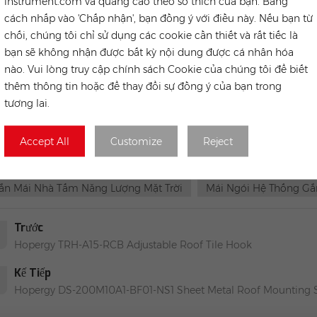
instrument.com và quảng cáo theo sở thích của bạn. Bằng
localized warehousing, technical service for global
cing, supply chain,
cách nhấp vào 'Chấp nhận', bạn đồng ý với điều này. Nếu bạn từ
ects EPC,O&M and solar plants investment. Our expertise are both glob
chối, chúng tôi chỉ sử dụng các cookie cần thiết và rất tiếc là
lenges that solar installers face, from which we can help save the cus
bạn sẽ không nhận được bất kỳ nội dung được cá nhân hóa
nào. Vui lòng truy cập chính sách Cookie của chúng tôi để biết
thêm thông tin hoặc để thay đổi sự đồng ý của bạn trong
tương lai.
Accept All
Customize
Reject
Hệ Thống Lắp Đặt Mái Nhà Năng Lượng Mặt Trời
HẺ NÓNG :
iá Đỡ Bảng Điều Khiển Năng Lượng Mặt Trời Chất Lượng Cao
ắn Mái Nhà Tấm Năng Lượng Mặt Trời
Mái Ngói Hệ Thống Gắ
Trước
Hopergy TRH-A15-RCB Adjustable Roof Tile Hook
Kế Tiếp
Hopergy DS-200M10A1-BF01-NS1 Sheet Metal Roof Mounting S