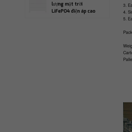
lượng mặt trời
3. E
LiFePO4 điện áp cao
4. S
Fox Ess ECS2900
5. E
Biến tần lai năng
Pack
lượng mặt trời ba pha
Fox Ess H3-
Weig
5.0/6.0/8.0/10.0/12.0-
Cart
E
Pall
Bảng điều khiển năng
lượng mặt trời hai
mặt kính hai mặt loại
N JA SOLAR
JAM54D41-430W/LB
SUNTECH
STP415S/420S
C54/Nshb N-TYPE
MONOFACIAL Tấm
năng lượng mặt trời